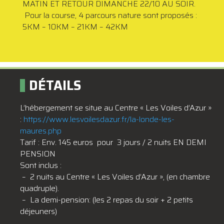
MATIN ET RETOUR DIMANCHE 22/10 AU SOIR.
Pour la course, 4 parcours nature sont proposés :
5KM – 10KM – 21KM – 42KM
DÉTAILS
L’hébergement se situe au
Centre « Les Voiles d’Azur »
:
https://www.lesvoilesdazur.
fr/la-londe-les-
maures.php
Tarif : Env. 145 euros pour 3 jours / 2 nuits EN DEMI
PENSION
Sont inclus :
– 2 nuits au Centre « Les Voiles d’Azur », (en chambre
quadruple).
– La demi-pension: (les 2 repas du soir + 2 petits
déjeuners)