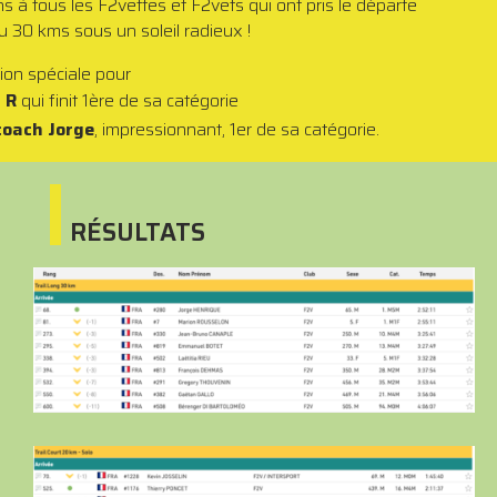
ons à tous les F2vettes et F2vets qui ont pris le départe
u 30 kms sous un soleil radieux !
on spéciale pour
 R
qui finit 1ère de sa catégorie
coach Jorge
, impressionnant, 1er de sa catégorie.
RÉSULTATS