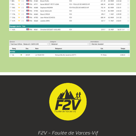
F2V – Foulée de Varces-Vif